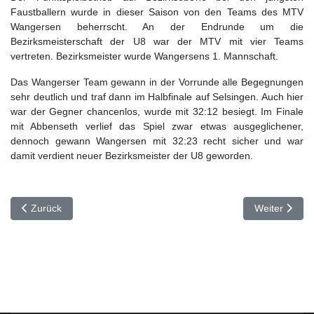
Faustballern wurde in dieser Saison von den Teams des MTV
Wangersen beherrscht. An der Endrunde um die
Bezirksmeisterschaft der U8 war der MTV mit vier Teams
vertreten. Bezirksmeister wurde Wangersens 1. Mannschaft.
Das Wangerser Team gewann in der Vorrunde alle Begegnungen
sehr deutlich und traf dann im Halbfinale auf Selsingen. Auch hier
war der Gegner chancenlos, wurde mit 32:12 besiegt. Im Finale
mit Abbenseth verlief das Spiel zwar etwas ausgeglichener,
dennoch gewann Wangersen mit 32:23 recht sicher und war
damit verdient neuer Bezirksmeister der U8 geworden.
Vorheriger Beitrag: U16-Mädchen mit gelungener Generalprobe fü
Nächster Bei
Zurück
Weiter