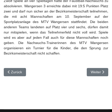
Zwölf Spiele an vier Spieltagen hatte der Faustball-Nachwuchs zu
absolvieren. Wangersen 3 erreichte dabei mit 19:5 Punkten Platz
zwei und darf nun sicher an der Bezirksmeisterschaft teilnehmen,
die mit acht Mannschaften am 10. September auf der
Sportplatzanlage des MTV Wangersen stattfindet. Die beiden
anderen Teams landeten auf Platz vier und sechs, dürfen damit
nur mitspielen, wenn das Teilnehmerfeld nicht voll wird. Spiele
wird es aber auf jeden Fall auch für diese Mannschaften noch
geben. Die Nachwuchs-Trainerinnen des MTV Wangersen
organisieren ein Turnier für die Kinder, die den Sprung zur
Bezirksmeisterschaft nicht schaffen.
Vorheriger Beitrag: Unsere Nationalspieler
Nächster Beit
Zurück
Weiter