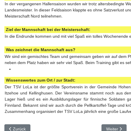
In der vergangenen Hallensaison wurden wir trotz altersbedingte We
Landesmeister. In dieser Feldsaison klappte es ohne Satzverlust un
Meisterschaft Nord teilnehmen.
Ziel der Mannschaft bei der Meisterschaft:
In die Endrunde kommen und mit viel Spaß ein tolles Wochenende e
Was zeichnet die Mannschaft aus?
Wir sind ein gemischtes Team und gemeinsam geben wir auf dem Pla
neben dem Platz haben wir sehr viel Spaß. Beim Training gibt es seh
Wissenswertes zum Ort / zur Stadt:
Der TSV LoLa ist der größte Sportverein in der Gemeinde Hohenlo
Itzehoe und Kellinghusen. Der Vereinsname stammt noch aus den
Lager hieß und es ein Ausbildungslager für finnische Soldaten 
Finnland. Bekannt sind wir auch durch die Pellkartoffel-Tage und kr
Zusammenhang organisiert der TSV LoLa jährlich eine große Laufve
Vorheriger Beitrag: 3. Süd - TV Augsburg 1847
Nächster Beit
Zurück
Weiter